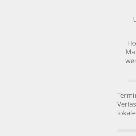
Hoc
Mat
wer
Termi
Verläs
lokal