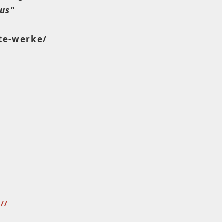
us"
te-werke/
n
//