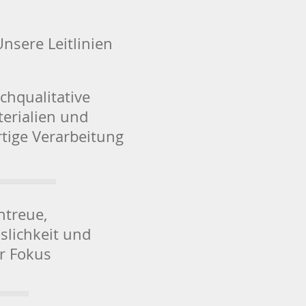
Unsere Leitlinien
hqualitative
erialien und
tige Verarbeitung
ntreue,
slichkeit und
er Fokus