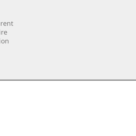
rent
ire
ion